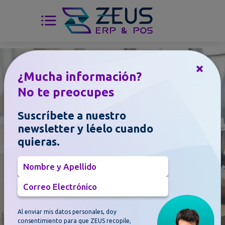
×
¿Mucha información?
Blog
No te preocupes
Entérate de todas las
Suscríbete a nuestro
noticias y novedades
newsletter y léelo cuando
sobre el mundo
quieras.
ERP & POS
Nombre y Apellido
Correo Electrónico
Al enviar mis datos personales, doy
consentimiento para que ZEUS recopile,