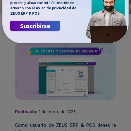
procese y almacene mi información de
acuerdo con el
Aviso de privacidad de
ZEUS ERP & POS
.
Mi cuenta y gestión del usuario en
Suscribirse
ZEUS
Publicado:
2 de enero de 2025
Como usuario de ZEUS ERP & POS tienes la