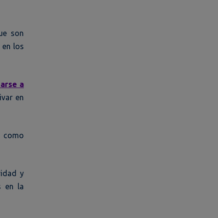
ue son
 en los
parse a
ivar en
a, como
ridad y
s en la