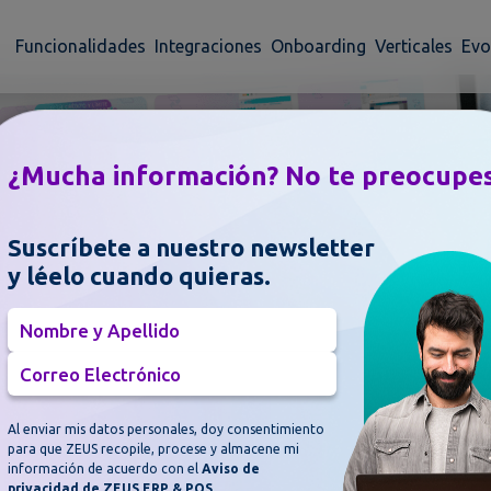
Funcionalidades
Integraciones
Onboarding
Verticales
Evo
¿Mucha información? No te preocupe
Suscríbete a nuestro newsletter
y léelo cuando quieras.
Nombre y Apellido
Correo Electrónico
Al enviar mis datos personales, doy consentimiento
para que ZEUS recopile, procese y almacene mi
información de acuerdo con el
Aviso de
privacidad de
ZEUS ERP & POS
.