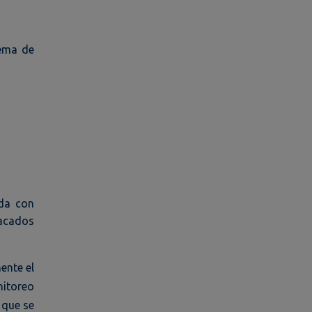
tema de
ada con
tacados
ente el
nitoreo
 que se