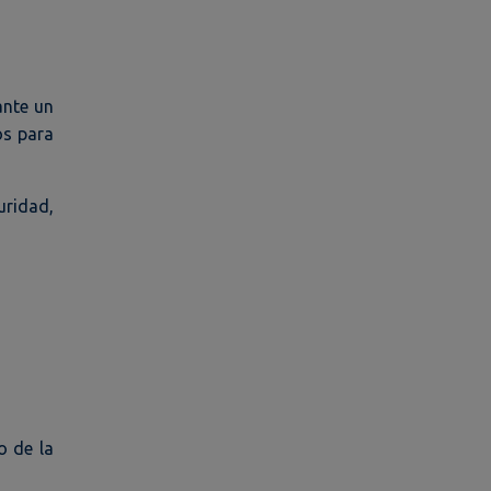
ante un
os para
uridad,
o de la