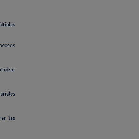
ltiples
rocesos
nimizar
ariales
rar las