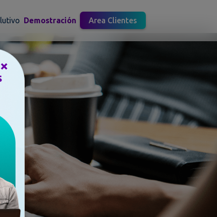
lutivo
Demostración
Area Clientes
×
s