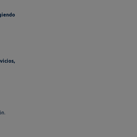
egiendo
vicios,
ón.