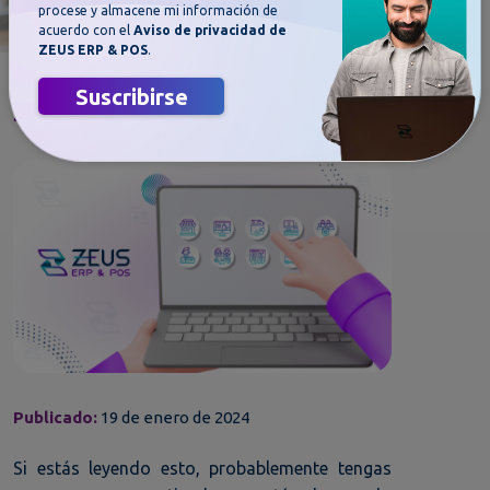
procese y almacene mi información de
acuerdo con el
Aviso de privacidad de
ZEUS ERP & POS
.
¿Qué son los sistemas ERP y por qué
Suscribirse
son un beneficio para tu negocio?
Publicado:
19 de enero de 2024
Si estás leyendo esto, probablemente tengas