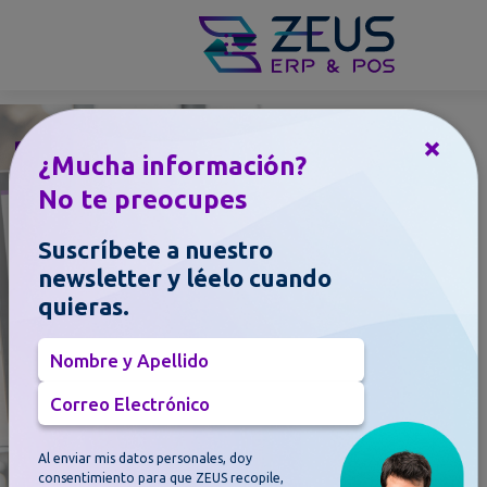
×
Blog
¿Mucha información?
Entérate de todas
No te preocupes
las
Suscríbete a nuestro
noticias y
newsletter y léelo cuando
novedades
quieras.
sobre el mundo
Nombre y Apellido
ERP & POS
Correo Electrónico
Al enviar mis datos personales, doy
consentimiento para que ZEUS recopile,