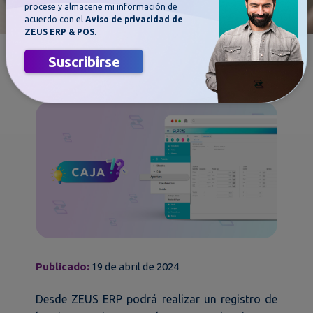
procese y almacene mi información de
acuerdo con el
Aviso de privacidad de
ZEUS ERP & POS
.
Realice el control de caja de manera
Suscribirse
ágil
Publicado:
19 de abril de 2024
Desde ZEUS ERP podrá realizar un registro de