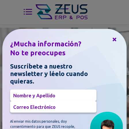
×
¿Mucha información?
Blog
No te preocupes
Entérate de todas las
Suscríbete a nuestro
noticias y novedades
newsletter y léelo cuando
sobre el mundo
quieras.
ERP & POS
Nombre y Apellido
Correo Electrónico
Al enviar mis datos personales, doy
consentimiento para que ZEUS recopile,