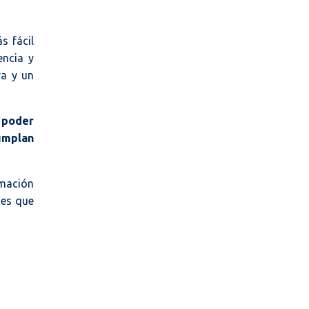
s fácil
encia y
ra y un
a poder
umplan
rmación
nes que