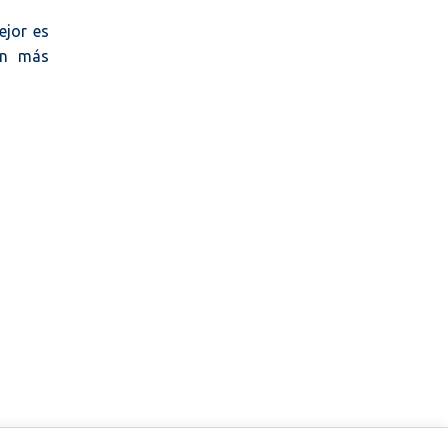
ejor es
en más