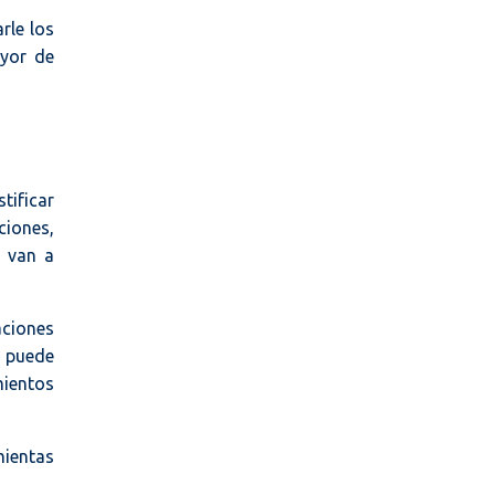
rle los
ayor de
tificar
ciones,
s van a
aciones
e puede
mientos
mientas