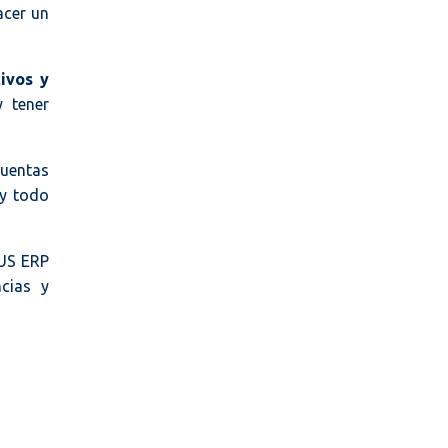
acer un
ivos y
 tener
cuentas
 y todo
EUS ERP
cias y