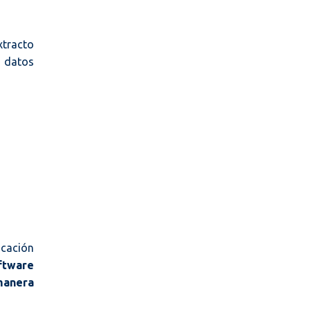
xtracto
s datos
icación
oftware
 manera