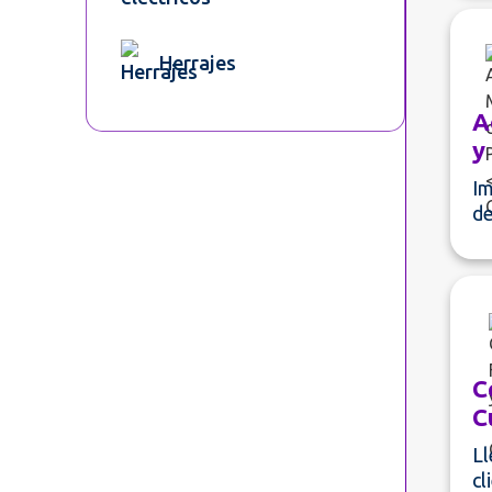
Herrajes
A
y
Im
de
C
C
Ll
cl