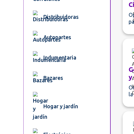
C
Op
Distribuidoras
pa
Autopartes
Indumentaria
G
y
Bazares
Or
la
Hogar y jardín