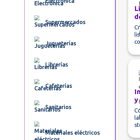
Electrónica
L
d
Supermercados
Cr
li
co
Jugueterías
Librerías
Cafeterías
I
y
Sanitarios
Co
la
st
Materiales eléctricos