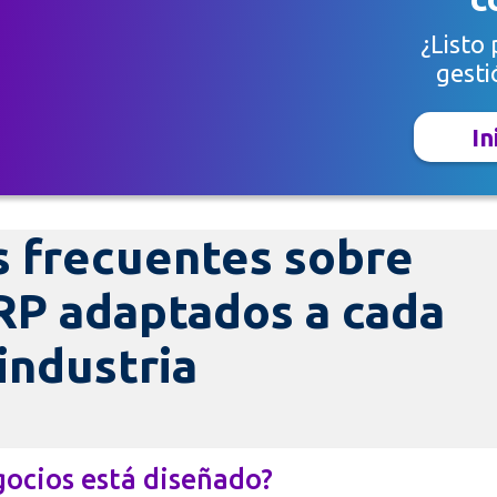
¿Listo
gesti
In
 frecuentes sobre
RP adaptados a cada
industria
gocios está diseñado?