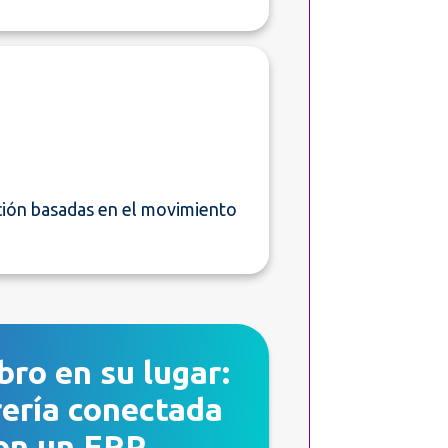
ción basadas en el movimiento
bro en su lugar:
rería conectada
on un ERP