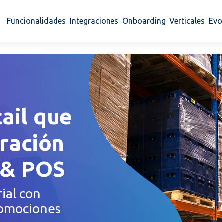
Funcionalidades
Integraciones
Onboarding
Verticales
Evo
tail que
ración
 & POS
ial con
romociones