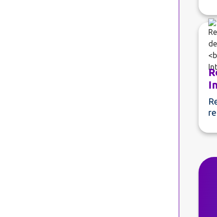
R
I
Re
re