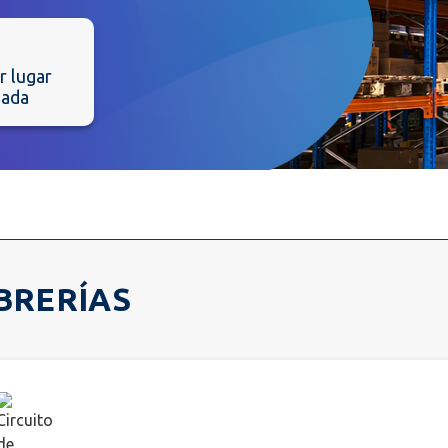
r lugar
zada
BRERÍAS