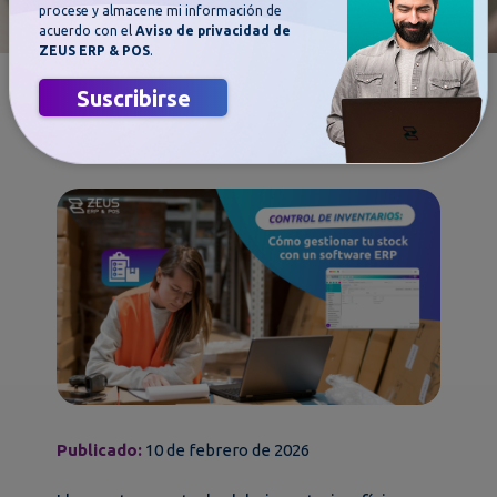
procese y almacene mi información de
acuerdo con el
Aviso de privacidad de
ZEUS ERP & POS
.
Control de Inventarios: cómo
Suscribirse
gestionar tu stock con un Software
ERP
Publicado:
10 de febrero de 2026