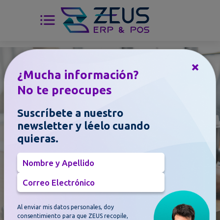
×
¿Mucha información?
Blog
No te preocupes
Entérate de todas las
Suscríbete a nuestro
noticias y novedades
newsletter y léelo cuando
sobre el mundo
quieras.
ERP & POS
Nombre y Apellido
Correo Electrónico
Al enviar mis datos personales, doy
consentimiento para que ZEUS recopile,